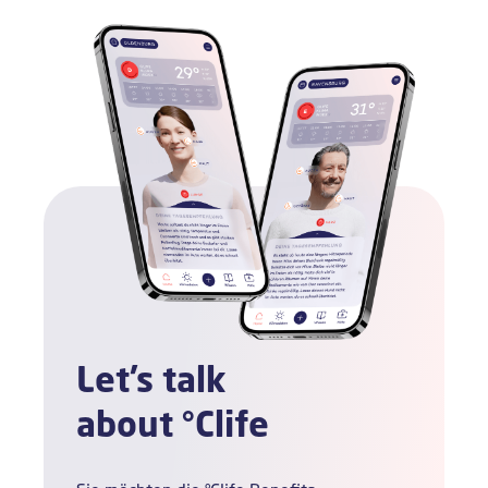
Let’s talk
about °
Clife