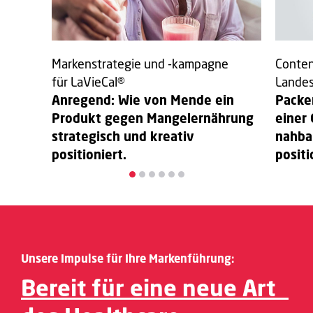
Markenstrategie und -kampagne
Conten
für LaVieCal®
Landes
Anregend: Wie von Mende ein
Packe
Produkt gegen Mangelernährung
einer
strategisch und kreativ
nahba
positioniert.
positi
Unsere Impulse für Ihre Markenführung:
Bereit für eine neue Art