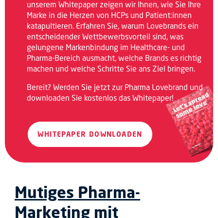
unserem Whitepaper zeigen wir Ihnen, wie Sie Ihre
Marke in die Herzen von HCPs und Patient:innen
katapultieren. Erfahren Sie, warum Lovebrands ein
entscheidender Wettbewerbsvorteil sind, was
gelungene Markenbindung im Healthcare- und
Pharma-Bereich ausmacht, welche Brands es richtig
machen und welche Schritte Sie ans Ziel bringen.
Bereit? Werden Sie jetzt zur Pharma Lovebrand und
downloaden Sie kostenlos das Whitepaper!
WHITEPAPER DOWNLOADEN
Mutiges Pharma-
Marketing mit