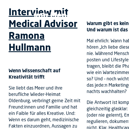
Interview mit
Medical Advisor
Warum gibt es kei
Und warum ist das
Ramona
Mal ehrlich: Wann ha
Hullmann
hören „Ich liebe die
nie. Während Mensche
posten und Lifestyl
tragen, bleibt die 
Wenn Wissenschaft auf
wie ein Wartezimmer
Kreativität trifft
so? Und – noch wicht
das jede:n Marketing
Sie liebt das Meer und ihre
nachts wachhalten?
berufliche Wieder-Heimat
Oldenburg, verbringt gerne Zeit mit
Die Antwort ist komp
Freund:innen und Familie und hat
gleichzeitig glaskla
ein Faible für alles Kreative. Und:
(oder nie gelernt), 
Wenn es darum geht, medizinische
regulieren, dokument
Fakten einzuordnen, Aussagen zu
nicht. Klar, Healthca