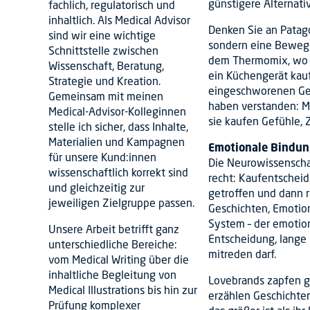
günstigere Alternati
fachlich, regulatorisch und
inhaltlich. Als Medical Advisor
Denken Sie an Patago
sind wir eine wichtige
sondern eine Bewegu
Schnittstelle zwischen
dem Thermomix, wo 
Wissenschaft, Beratung,
ein Küchengerät kauf
Strategie und Kreation.
eingeschworenen Ge
Gemeinsam mit meinen
haben verstanden: M
Medical-Advisor-Kolleginnen
sie kaufen Gefühle, Z
stelle ich sicher, dass Inhalte,
Materialien und Kampagnen
Emotionale Bindung
für unsere Kund:innen
Die Neurowissenscha
wissenschaftlich korrekt sind
recht: Kaufentschei
und gleichzeitig zur
getroffen und dann r
jeweiligen Zielgruppe passen.
Geschichten, Emotio
System – der emotiona
Unsere Arbeit betrifft ganz
Entscheidung, lange 
unterschiedliche Bereiche:
mitreden darf.
vom Medical Writing über die
inhaltliche Begleitung von
Lovebrands zapfen g
Medical Illustrations bis hin zur
erzählen Geschichten
Prüfung komplexer