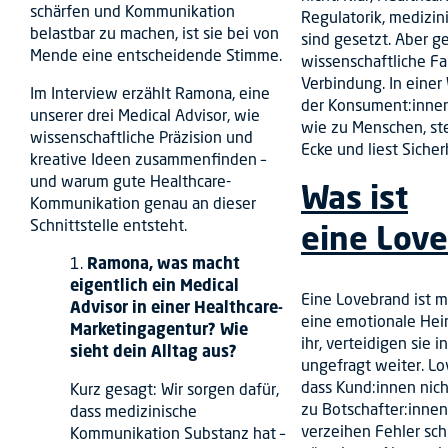
schärfen und Kommunikation
Regulatorik, medizi
belastbar zu machen, ist sie bei von
sind gesetzt. Aber g
Mende eine entscheidende Stimme.
wissenschaftliche Fa
Verbindung. In einer 
Im Interview erzählt Ramona, eine
der Konsument:inne
unserer drei Medical Advisor, wie
wie zu Menschen, ste
wissenschaftliche Präzision und
Ecke und liest Sicher
kreative Ideen zusammenfinden –
und warum gute Healthcare-
Was ist
Kommunikation genau an dieser
Schnittstelle entsteht.
eine Lov
1.
Ramona, was macht
eigentlich ein Medical
Eine Lovebrand ist me
Advisor in einer Healthcare-
eine emotionale Heim
Marketingagentur? Wie
ihr, verteidigen sie
sieht dein Alltag aus?
ungefragt weiter. Lo
dass Kund:innen nic
Kurz gesagt: Wir sorgen dafür,
zu Botschafter:innen
dass medizinische
verzeihen Fehler sch
Kommunikation Substanz hat –