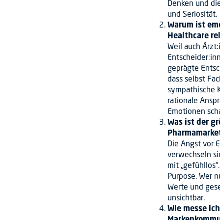
Denken und die
und Seriosität.
Warum ist emo
Healthcare re
Weil auch Ärzt
Entscheider:in
geprägte Entsc
dass selbst Fac
sympathische K
rationale Anspr
Emotionen scha
Was ist der g
Pharmamarke
Die Angst vor 
verwechseln sic
mit „gefühllos“
Purpose. Wer nu
Werte und gesel
unsichtbar.
Wie messe ich
Markenkommu