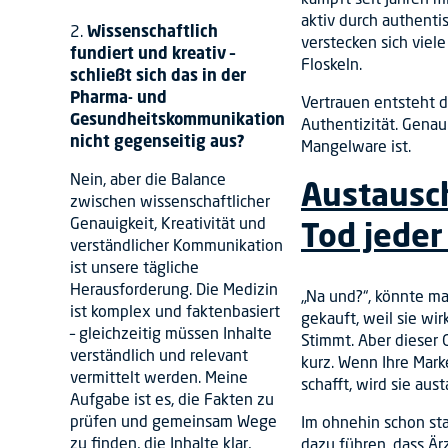
aktiv durch authent
2.
Wissenschaftlich
verstecken sich viel
fundiert und kreativ –
Floskeln.
schließt sich das in der
Pharma- und
Vertrauen entsteht 
Gesundheitskommunikation
Authentizität. Genau
nicht gegenseitig aus?
Mangelware ist.
Nein, aber die Balance
Austausch
zwischen wissenschaftlicher
Genauigkeit, Kreativität und
Tod jeder
verständlicher Kommunikation
ist unsere tägliche
Herausforderung. Die Medizin
„Na und?“, könnte m
ist komplex und faktenbasiert
gekauft, weil sie wir
– gleichzeitig müssen Inhalte
Stimmt. Aber dieser G
verständlich und relevant
kurz. Wenn Ihre Mark
vermittelt werden. Meine
schafft, wird sie aus
Aufgabe ist es, die Fakten zu
prüfen und gemeinsam Wege
Im ohnehin schon st
zu finden, die Inhalte klar,
dazu führen, dass Är