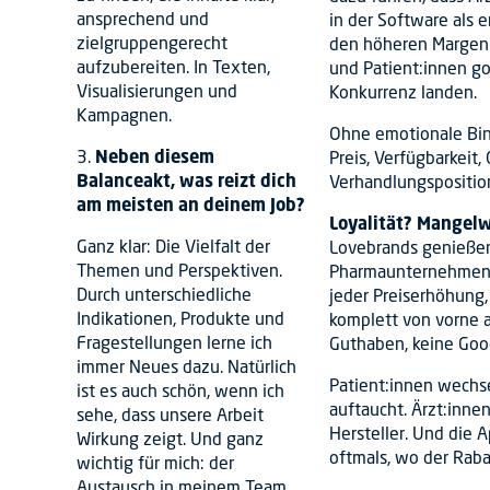
ansprechend und
in der Software als 
zielgruppengerecht
den höheren Margen
aufzubereiten. In Texten,
und Patient:innen go
Visualisierungen und
Konkurrenz landen.
Kampagnen.
Ohne emotionale Bind
3.
Neben diesem
Preis, Verfügbarkeit
Balanceakt, was reizt dich
Verhandlungspositio
am meisten an deinem Job?
Loyalität? Mangelw
Ganz klar: Die Vielfalt der
Lovebrands genießen 
Themen und Perspektiven.
Pharmaunternehmen? 
Durch unterschiedliche
jeder Preiserhöhung,
Indikationen, Produkte und
komplett von vorne a
Fragestellungen lerne ich
Guthaben, keine Goo
immer Neues dazu. Natürlich
Patient:innen wechse
ist es auch schön, wenn ich
auftaucht. Ärzt:inne
sehe, dass unsere Arbeit
Hersteller. Und die 
Wirkung zeigt. Und ganz
oftmals, wo der Raba
wichtig für mich: der
Austausch in meinem Team.