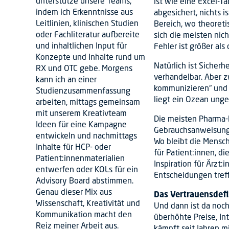
unterstütze unsere Teams,
ist wie eine Excel-T
indem ich Erkenntnisse aus
abgesichert, nichts i
Leitlinien, klinischen Studien
Bereich, wo theoreti
oder Fachliteratur aufbereite
sich die meisten nic
und inhaltlichen Input für
Fehler ist größer als
Konzepte und Inhalte rund um
Natürlich ist Sicherh
RX und OTC gebe. Morgens
verhandelbar. Aber 
kann ich an einer
kommunizieren“ und 
Studienzusammenfassung
liegt ein Ozean unge
arbeiten, mittags gemeinsam
mit unserem Kreativteam
Die meisten Pharma-
Ideen für eine Kampagne
Gebrauchsanweisungen
entwickeln und nachmittags
Wo bleibt die Mensch
Inhalte für HCP- oder
für Patient:innen, d
Patient:innenmaterialien
Inspiration für Ärzt:
entwerfen oder KOLs für ein
Entscheidungen tref
Advisory Board abstimmen.
Genau dieser Mix aus
Das Vertrauensdefi
Wissenschaft, Kreativität und
Und dann ist da noc
Kommunikation macht den
überhöhte Preise, In
Reiz meiner Arbeit aus.
kämpft seit Jahren mi