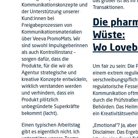
das größer ist als ihr
Kommunikationskonzepte und
Transaktionen.
der Unterstützung unserer
Kund:innen bei
Die phar
Freigabeprozessen von
Wüste:
Kommunikationsmaterialien
über Veeva PromoMats. Wir
Wo Loveb
sind sowohl Impulsgeberinnen
als auch Kontrollinstanz –
sorgen dafür, dass die
Produkte, für die wir als
Um fair zu sein: Die
Agentur strategische und
einem extrem reguli
kreative Konzepte entwickeln,
verschreibungspflic
wirklich verstanden werden
regulatorische Fesse
und verhindern, dass ein
Kommunikation oftma
Produkt plötzlich
durch die Prüfstraße
unbegründete Superkräfte
Behörden. Das Heilmi
bekommt (lacht).
ein Kreativitätsverh
Einen typischen Arbeitstag
„Emotional“? Ja, aber
gibt es eigentlich nicht. Ich
Disclaimer. Das Erge